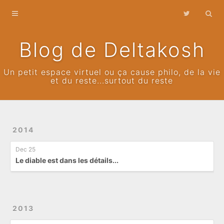
Home
Archives
Blog de Deltakosh
Un petit espace virtuel ou ça cause philo, de la vie
et du reste...surtout du reste
2014
Dec 25
Le diable est dans les détails...
2013